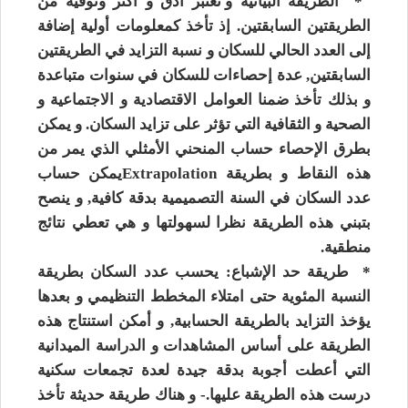
*
الطريقة البيانية
و تعتبر أدق و اكثر وثوقية من
الطريقتين السابقتين. إذ تأخذ كمعلومات أولية إضافة
إلى العدد الحالي للسكان و نسبة التزايد في الطريقتين
السابقتين, عدة إحصاءات للسكان في سنوات متباعدة
و بذلك تأخذ ضمنا العوامل الاقتصادية و الاجتماعية و
الصحية و الثقافية التي تؤثر على تزايد السكان. و يمكن
بطرق الإحصاء حساب المنحني الأمثلي الذي يمر من
هذه النقاط و بطريقة
Extrapolation
يمكن حساب
عدد السكان في السنة التصميمية بدقة كافية, و ينصح
بتبني هذه الطريقة نظرا لسهولتها و هي تعطي نتائج
منطقية.
* طريقة حد الإشباع: يحسب عدد السكان بطريقة
النسبة المئوية حتى امتلاء المخطط التنظيمي و بعدها
يؤخذ التزايد بالطريقة الحسابية, و أمكن استنتاج هذه
الطريقة على أساس المشاهدات و الدراسة الميدانية
التي أعطت أجوبة بدقة جيدة لعدة تجمعات سكنية
درست هذه الطريقة عليها.- و هناك طريقة حديثة تأخذ