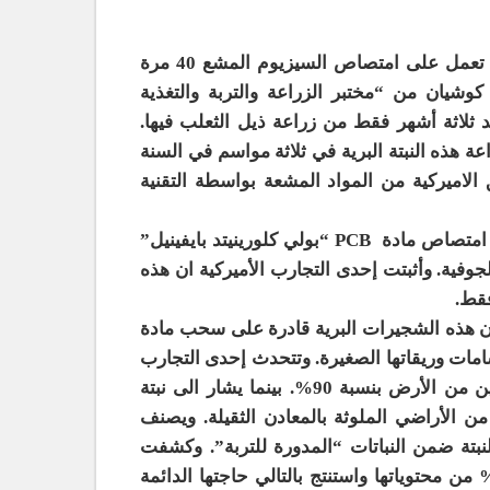
ومن النباتات الاخرى نبتة ذيل الثعلبAmaranthus Retroflexus التي تعمل على امتصاص السيزيوم المشع 40 مرة
 كوشيان من “مختبر الزراعة والتربة والتغذية
ي خفض نسبة السيزيوم المشع في التربة بنسبة 3% بعد ثلاثة أشهر فقط من زراعة ذيل الثعلب فيها.
 هذه النبتة البرية في ثلاثة مواسم في السنة
اطق الاميركية من المواد المشعة بواسطة التقنية
أما النبتة المسماة باللاتينية Agropyron Desertorum فهي تعمل على امتصاص مادة PCB “بولي كلورينيتد بايفينيل”
وفية. وأثبتت إحدى التجارب الأميركية ان هذه
رى العلماء ان هذه الشجيرات البرية قادرة على سحب مادة
فية وإطلاقها عبر مسامات وريقاتها الصغيرة. وتتحدث إحدى التجارب
عن قدرة سيقان هذه الشجيرات الصغيرة على سحب الترايكلورايثيلين من الأرض بنسبة 90%. بينما يشار الى نبتة
كل والزنك من الأراضي الملوثة بالمعادن الثقيلة. ويصنف
بتة ضمن النباتات “المدورة للتربة”. وكشفت
حوصات التي أجراها شيني على هذه النبتة ان الزنك يكون 30-40% من محتوياتها واستنتج بالتالي حاجتها الدائمة