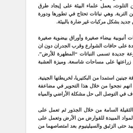
ن التلوث، يعمل علماء البيئة على إيجاد طرق
ن التربة. وهي نباتات تحتاج في تطورها ودورة
 جديد بشكل مركبات غير ضارة بالبيئة.
أنبوبية بيضاء صغيرة وأوراق بيضوية صغيرة
عادة على حافات الشوارع وقرب الجدران دون ان
عة جديدة تسمى النباتات “المطهرة للأرض”.
كن زراعتها على مساحات شاسعة. وميزة العشبة
جينين استمدا من البكتيريا، لخريطتها الجينية.
كتب العلماء المختصون بالهندسة الوراثية في مجلةNature Biology انهم نجحوا من خلال هذا التحوير في مضاعفة
ان يساعد هذا الاكتشاف في التوصل الى حل مشكلة الأراضي والمياه
لثقيلة السامة من خلال الجذور ثم تعمل على
 المواد المبيدة للقوارض من الأرض وتعمل على
يد حتى الزئبق والسيلينيوم بعد امتصاصهما من