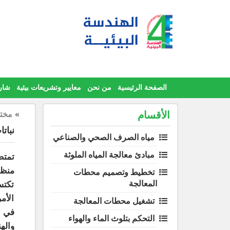
Ski
t
conten
الصفحة الرئيسية
من نحن
معايير وتشريعات بيئية
شار
»
الأقسام
مختا
نبات
مياه الصرف الصحي والصناعي
مبادئ معالجة المياه الملوثة
تمتص
منظم
تخطيط وتصميم محطات
المعالجة
تكتس
الأم
تشغيل محطات المعالجة
التحكم بتلوث الماء والهواء
واله