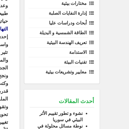
مختارات بيئية
وعدا
طبيع
إدارة النفايات الصلبة
حيات
أبحاث ودراسات عليا
الته
الطاقة الشمسية و البديلة
إحدى
تعريف الهندسة البيئية
واسم
تثير
الاستدامة
والم
تقنيات البيئة
الجد
معايير وتشريعات بيئية
ونجح
المل
أحدث المقالات
وتقو
نشوء و تطور تقييم الأثر
تحوي
البيئي في سوريا
تغيي
نوطة مسائل محلولة في