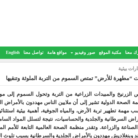
ك معنا
مكتبة الموقع
صور وفيديو
مواقع هامة
تواصل معنا
English
رات بيئية
ات “مطهرة للأرض” تمتص السموم من التربة الملوثة وتنقيها
 الزرنيخ والمبيدات الزراعية من التربة وتحول السموم إلى مواد
ة الصحة الدولية تشير إلى أن ملايين الناس مهددون بالأمراض ال
ب مهمة تطهير تربة الأرض، والمياه الجوفية، أهمية بيئية استثنا
راض السرطانية والجلدية والحساسيات، نتيجة لتسلل المواد السامة
ند وبنغلاديش مهددون بالأمراض الجلدية والسرطانية بسبب تلوث ال