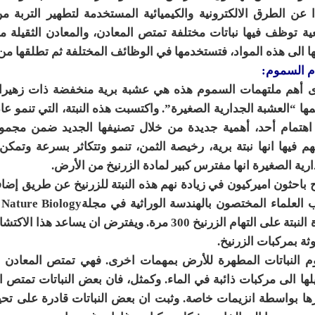
 عن الطرق الالكترونية والكيميائية المستخدمة لتطهير التربة م
ية توظف فيها نباتات مختلفة تمتص المعادن، والمعادن الثقيلة م
ها الى هذه المواد، فتستخدمها في الوظائف المختلفة ثم تطلقها من
ام السموم:
 أهم ملتهمات السموم هذه هي عشبة برية منخفضة ذات زهيرات 
ها “العشبة الجدارية الصغيرة”. واكتسبت هذه النبتة، التي تنمو 
 اهتمام أحد، أهمية جديدة من خلال تصنيفها الجديد ضمن مجمو
هم فيها انها نبتة برية، رخيصة الثمن، تنمو وتتكاثر بسرعة وتم
ارية الصغيرة انها مفترس كبير لمادة الزرنيخ من الأرض.
 باحثون اميركيون في زيادة نهم هذه النبتة للزرنيخ عن طريق إضافة 
و
قدرة النبتة على التهام الزرنيخ 300 مرة. ويفترض 
وثة بمركبات الزرنيخ.
م النباتات المطهرة للأرض بمهمات اخرى. فهي تمتص المعادن ا
لها الى مركبات ذائبة في الماء. وكمثل، فان بعض النباتات تمتص
رها بواسطة انزيمات خاصة. وثبت ان بعض النباتات قادرة على تحي