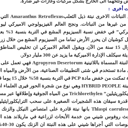
ض ونتحهما الى الخارج بشكل مركبات وغازات غير ضارة.
ات أخرى :
 من غيرها من النباتات. ونجح العالم الفيزيولوجي الاميركي ليو
الأميركي” ف
ل كوشيان ان يحرر الأرض تماما من السيزيوم المشع من خلال زراعة
وطوال 15 سنة من الآن. ويقول العالم الاميركي ان تخليص المن
ة سيكلف الإدارة الاميركية ما يزيد عن 300 مليار دولار.
مادة تستخدم في شتى التطبيقات الصناعية، من الأرض والمياه الج
نت من خفض مادة PCP في التربة بنسبة 58% خلال 15 يوما فقط.
أما نبتة HYBRID PEOPLE وهي نوع من شجرة الحور في
“ترايكلوريثيلين” Trichlorethylen من المياه الجو
Thlaspi caerulescens بانها نبتة قادرة على امتصاص الني
حث روفوس شيني من خدمة الأبحاث لزراعية في ماريلاند هذه الن
الف