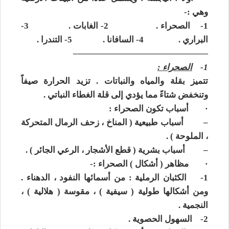
وهي :-
1-
الصحراء . 2- الغابات . 3-
البراري . 4- السافانا . 5- التندرا .
———————————————–
1-
الصحراء :
تتميز بقلة والمياه والنباتات . تزيد الحرارة صيفاً
وتنخفض شتاءً مما يؤدي إلى قلة الغطاء النباتي .
·
أسباب تكون الصحراء :
–
أسباب طبيعية ( المناخ ، زحف الرمال المتحركة
، الملوحة ) .
–
أسباب بشرية ( قطع الأشجار ، الرعي الجائر ) .
·
مظاهر ( أشكال ) الصحراء :-
1-
الكثبان الرملية : من أسمائها النفود ، الدهناء .
ومن أشكالها طولية ( سيفية ) ، مقوسة ( هلالية ) ،
النجمية .
2-
السهول الحصوية .