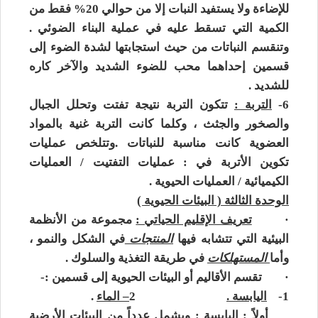
للإضاءة ولا يستفيد النبات إلا من حوالي 20% فقط من
الكمية التي تسقط عليه في عملية البناء الضوئي .
وتنقسم النباتات من حيث استجابتها لشدة الضوء إلى
قسمين إحداهما محب للضوء الشديد والآخر كاره
للشديد .
6-
التربة :
تتكون التربة نتيجة تفتت وتحلل الجبال
والصخور والجثث ، وكلما كانت التربة غنية بالمواد
العضوية كانت مناسبة للنباتات .وتتلخص عمليات
تكوين الأتربة في : عمليات التفتيت / العمليات
الكيميائية / العمليات الحيوية .
الوحدة الثالثة ( البيئات الحيوية )
·
تعريف الإقليم الحياتي :
مجموعة من الأنظمة
البيئية التي تتشابه فيها
المنتجات
في الشكل والنمو ،
وأما
المستهلكات
في طريقة التغذية والسلوك .
·
تقسم الأقاليم أو البيئات الحيوية إلى قسمين :-
1-
اليابسة .
2
– الماء
.
أولاً : اليابسة : ويشمل عدداً من البيئات الأرضية