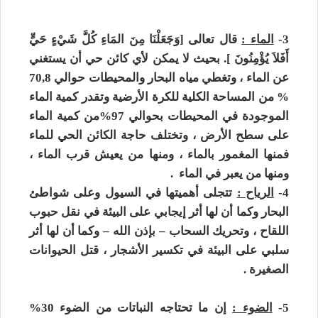
3-
الماء :
قال تعالى [وَجَعَلْنَا مِنَ المَاءِ كُلَّ شَيْءٍ حَيٍّ
أَفَلاَ يُؤْمِنُونَ ]. بحيث لا يمكن لأي كائن حي أن يستغني
عن الماء ، وتغطي مياه البحار والمحيطات حوالي 8
,
70
% من المساحة الكلية للكرة الأرضية وتقدر كمية الماء
الموجودة في المحيطات بحوالي 97%من كمية الماء
على سطح الأرض ، وتختلف حاجة الكائن الحي للماء
فمنها المغمور بالماء ، ومنها من يعيش قرب الماء ،
ومنها من يعبر في الماء .
4-
الرياح :
تتجلى أهميتها في السيول وعلى شواطئ
البحار وكما أن لها أثر إيجابي على البيئة في نقل حبوب
اللقاح ، وتحريك السحاب – بإذن الله – وكما أن لها أثر
سلبي على البيئة في تكسير الأشجار ، قتل الحيوانات
الصغيرة .
5-
الضوء :
إن ما تحتاجه النباتات من الضوء 30%