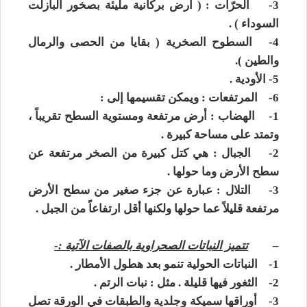
3-
الحرّات : ( أرض بركانية مليئة بصخور البازلت
السوداء ) .
4-
السطوح الصخرية ( بقايا من الحصى والرمال
والطين ).
5-
الأودية .
6- المرتفعات : ويمكن تقسيمها إلى :
1- الهضاب : أرض مرتفعة ومستوية السطح تقريباً ،
وتمتد على مساحة كبيرة .
2- الجبال : هي كتل كبيرة من الصخر مرتفعة عن
سطح الأرض وما حولها .
3- التلال : عبارة عن جزء صغير من سطح الأرض
مرتفعة قليلاً عما حولها ولكنها أقل ارتفاعاً من الجبل .
–
تتميز النباتات الصحراوية بالصفات الآتية :-
1-
النباتات الحولية تنمو بعد هطول الأمطار .
2-
الثغور فيها قليلة . مثل : نبات الرتم .
3-
أوراقها سميكة وجلدية والطبقات في الورقة تصل