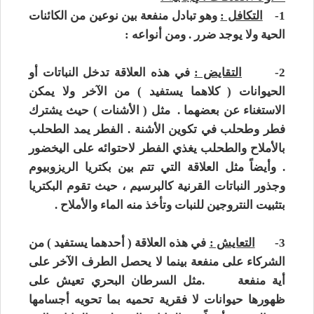
1-
التكافل :
وهو تبادل منفعة بين نوعين من الكائنات
الحية ولا يوجد ضرر . ومن أنواعه :
2-
التقايض :
في هذه العلاقة تدخل النباتات أو
الحيوانات ( كلاهما يستفيد ) من الآخر ولا يمكن
الاستغناء عن بعضهما . مثل ( الأشنات ) حيث يشترك
فطر وطحلب في تكوين الأشنة . الفطر يمد الطحلب
بالأملاح والطحلب يغذي الفطر لاحتوائه على اليخضور
. وأيضاً مثل العلاقة التي تتم بين بكتريا الريزوبيوم
وجذور النباتات القرنية كالبرسيم ، حيث تقوم البكتريا
بتثبيت النتروجين للنبات وتأخذ منه الماء والأملاح .
3-
التعايش :
في هذه العلاقة ( أحدهما يستفيد ) من
الشركاء على منفعة بينما لا يحصل الطرف الآخر على
أية منفعة .مثل السرطان البحري تعيش على
ظهورها حيوانات لا فقرية تحميه بما تحويه أجسامها