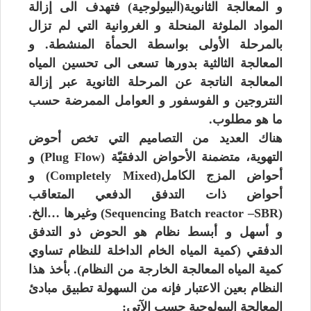
و المعالجة الثانوية(البيولوجية) فتهدف الى إزالة
المواد الملوثة المنحلة و الغروانية التي لم تزال
بالمرحلة الأولى بواسطة الحمأة المنشطة. و
المعالجة الثالثية بدورها تسعى الى تحسين المياه
المعالجة الناتجة عن المرحلة الثانوية عبر إزالة
النتروجين و الفوسفور و العوامل الممرضة حسب
ما هو مطلوب.
هناك العديد من التصاميم التي تخص أحوض
التهوية، متضمنة الأحواض الدفقيّة (Plug Flow) و
أحواض المزج الكامل(Completely Mixed) و
أحواض ذات التدفق الدفعي المتعاقب
(Sequencing Batch reactor –SBR) وغيرها …الخ.
و أسهل و أبسط نظام هو الحوض ذو التدفق
الدفقي (كمية المياه الخام الداخلة للنظام تساوي
كمية المياه المعالجة الخارجة من النظام). بأخذ هذا
النظام بعين الاعتبار فإنه من السهولة تطبيق مبادئ
المعالجة البيولوجية حسب الآتي: