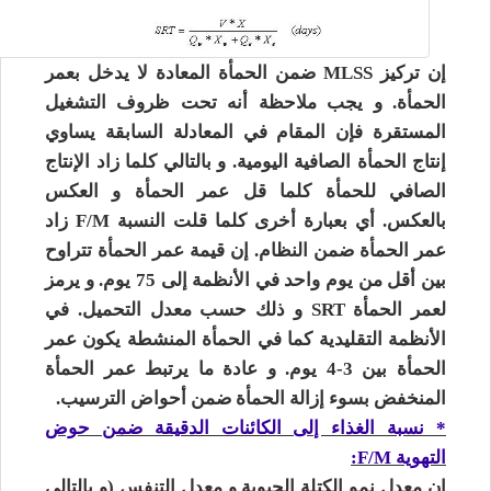
إن تركيز MLSS ضمن الحمأة المعادة لا يدخل بعمر
الحمأة. و يجب ملاحظة أنه تحت ظروف التشغيل
المستقرة فإن المقام في المعادلة السابقة يساوي
إنتاج الحمأة الصافية اليومية. و بالتالي كلما زاد الإنتاج
الصافي للحمأة كلما قل عمر الحمأة و العكس
بالعكس. أي بعبارة أخرى كلما قلت النسبة F/M زاد
عمر الحمأة ضمن النظام. إن قيمة عمر الحمأة تتراوح
بين أقل من يوم واحد في الأنظمة إلى 75 يوم. و يرمز
لعمر الحمأة SRT و ذلك حسب معدل التحميل. في
الأنظمة التقليدية كما في الحمأة المنشطة يكون عمر
الحمأة بين 3-4 يوم. و عادة ما يرتبط عمر الحمأة
المنخفض بسوء إزالة الحمأة ضمن أحواض الترسيب.
* نسبة الغذاء إلى الكائنات الدقيقة ضمن حوض
التهوية F/M:
إن معدل نمو الكتلة الحيوية و معدل التنفس (و بالتالي