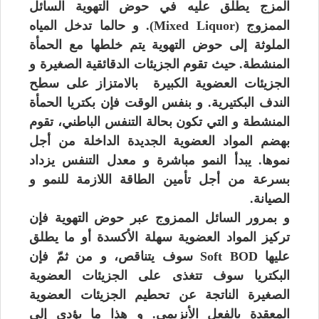
المزج يطلق عليه في حوض التهوية السائل
الممزوج (Mixed Liquor). و حالما تدخل المياه
الملوثة إلى حوض التهوية يتم خلطها مع الحمأة
المنشطة. حيث تقوم الجزيئات الدقائقية الصغيرة و
الجزيئات العضوية الكبيرة بالامتزاز على سطح
الندف البكتيرية. و بنفس الوقت فإن بكتريا الحمأة
المنشطة و التي تكون بحالة التنفس الباطني، تقوم
بهضم المواد العضوية الجديدة الداخلة من أجل
نموها. يبدأ النمو مباشرة و معدل التنفس يزداد
بسرعة من أجل تأمين الطاقة اللازمة للنمو و
الصيانة.
و بمرور السائل الممزوج عبر حوض التهوية فإن
تركيز المواد العضوية سهلة الأكسدة أو ما يطلق
عليها Soft BOD سوف يتناقص، و من ثمّ فإن
البكتريا سوف تتغذى على الجزيئات العضوية
الصغيرة الناتجة عن تحطيم الجزيئات العضوية
المعقدة بالفعل الأنزيمي. و هذا ما يؤدي إلى