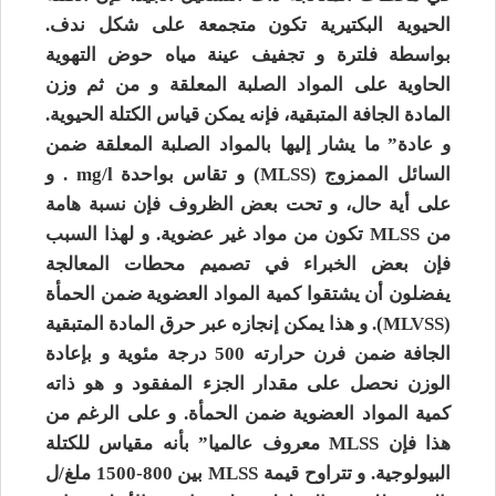
الحيوية البكتيرية تكون متجمعة على شكل ندف.
بواسطة فلترة و تجفيف عينة مياه حوض التهوية
الحاوية على المواد الصلبة المعلقة و من ثم وزن
المادة الجافة المتبقية، فإنه يمكن قياس الكتلة الحيوية.
و عادة” ما يشار إليها بالمواد الصلبة المعلقة ضمن
السائل الممزوج (MLSS) و تقاس بواحدة mg/l . و
على أية حال، و تحت بعض الظروف فإن نسبة هامة
من MLSS تكون من مواد غير عضوية. و لهذا السبب
فإن بعض الخبراء في تصميم محطات المعالجة
يفضلون أن يشتقوا كمية المواد العضوية ضمن الحمأة
(MLVSS). و هذا يمكن إنجازه عبر حرق المادة المتبقية
الجافة ضمن فرن حرارته 500 درجة مئوية و بإعادة
الوزن نحصل على مقدار الجزء المفقود و هو ذاته
كمية المواد العضوية ضمن الحمأة. و على الرغم من
هذا فإن MLSS معروف عالميا” بأنه مقياس للكتلة
البيولوجية. و تتراوح قيمة MLSS بين 800-1500 ملغ/ل