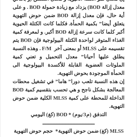
معدل إزالة BOD) يزداد مع زيادة حمولة BOD . و على
أية حال، فإن معدل إزالة BOD ضمن حوض التهوية
يتعلق أيضا” بكمية الحمأة. فكلما كانت الكتلة الحيوية
أكبر كلما كانت سرعة إزالة BOD أكبر. و لمعرفة كمية
الغذاء المتوفر لواحدة الكتلة البيولوجية فإن BOD يتم
تقسيمه على MLSS أو بمعنى آخر F/M . وهذه النسبة
يطلق عليها أحيانا” معدل التحميل و تعني كمية
الملوثات العضوية القابلة للأكسدة البيولوجية الى
الحمأة الموجودة بحوض التهوية.
إن هذه النسبة تلعب دورا” هاما” في تشغيل محطات
المعالجة بشكل ناجح و هي تحسب بتقسيم كمية BOD
الداخلة للمحطة على كمية MLSS الكلية ضمن حوض
التهوية.
التدفق (م3/يوم) * BOD (كغ) اليومي
ــــــــــــــــــــــــــــــــــ
MLSS (كغ) ضمن حوض التهوية* حجم حوض التهوية