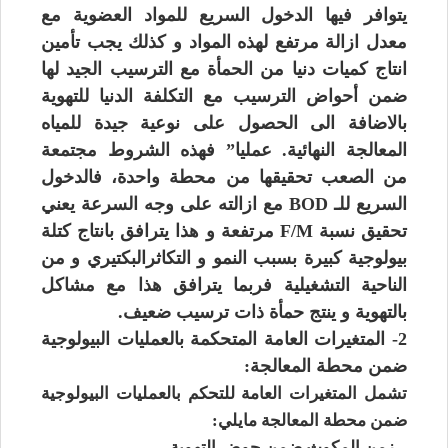
يتوافر فيها الدخول السريع للمواد العضوية مع
معدل ازالة مرتفع لهذه المواد و كذلك يجب تأمين
انتاج كميات دنيا من الحمأة مع الترسيب الجيد لها
ضمن أحواض الترسيب مع التكلفة الدنيا للتهوية
بالاضافة الى الحصول على نوعية جيدة للمياه
المعالجة النهائية.
عمليا” فهذه الشروط مجتمعة
من الصعب تحقيقها من محطة واحدة، فالدخول
السريع للـ BOD مع ازالته على وجه السرعة يعني
تحقيق نسبة F/M مرتفعة و هذا يترافق بانتاج كتلة
بيولوجية كبيرة بسبب النمو و التكاثرالبكتيري و من
الناحية التشغيلية فربما يترافق هذا مع مشاكل
بالتهوية و ينتج حمأة ذات ترسيب ضعيف.
2- المتغيرات العامة المتحكمة بالعمليات البيولوجية
ضمن محطة المعالجة:
تشمل المتغيرات العامة للتحكم بالعمليات البيولوجية
ضمن محطة المعالجة مايلي:
– زمن المكوث ضمن حوض التهوية