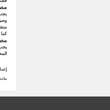
فصل 
مصا
يجب 
وصول
منشآ
كما 
مصا
يجب
المح
إعدا
ملاحظ