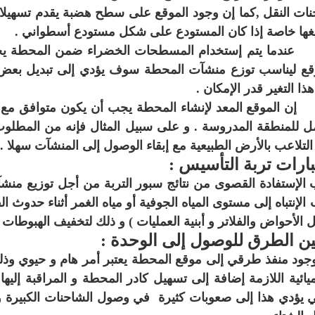
ات النقل ,كما إن وجود الموقع على سطح هضبة يقدم تسهيلات 
غها خاصة إذا كان المستودع على شكل مستودع أسطواني .
دما يتم إستخدام المسطحات الخضراء ضمن المحطة يجب أن
قع ليناسب توزع منشآت المحطة سوف يؤدي إلى تبديل بعض ال
ذا التغير قدر الإمكان .
 الموقع المعد لإنشاء المحطة يجب أن يكون متوافق مع إ
 للمنطقة المدروسة . و على سبيل المثال فإنه من المطلوب
التلاعب بالأرض الطبيعية مع إبقاء الوصول إلى المنشآت سهلا .
بارات تربة التأسيس :
الإستفادة القصوى من نتائج سبور التربة من أجل توزيع منشآت ا
الإنتباه إلى مستوى المياه الجوفية أو مياه الغمر أثناء حدوث 
ل الأحواض والفلاتر و أبنية العمليات ) و ذلك لتخفيف الهبوطات
ين الطرق للوصول إلى الوحدة :
جود منفذ طرقي إلى موقع المحطة يعتبر أمر هام و حيوي وذل
ميائية اللازمة إضافة إلى تسهيل كادر المحطة و المراقبة إلي
 يؤدي هذا إلى صعوبات كثيرة في وصول الشاحنات الكبيرة و