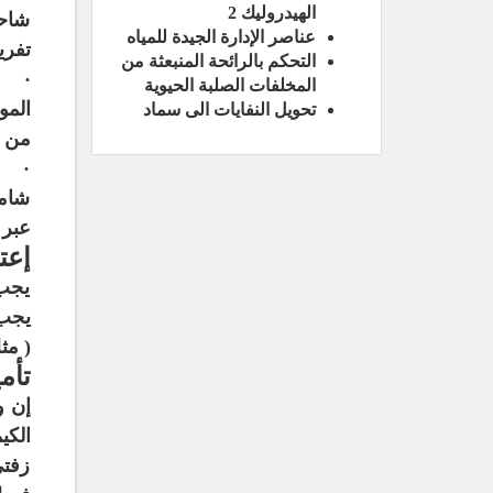
الهيدروليك 2
شاحن
عناصر الإدارة الجيدة للمياه
تفري
التحكم بالرائحة المنبعثة من
· عن
المخلفات الصلبة الحيوية
المو
تحويل النفايات الى سماد
من ه
· إن
شامل
عبر 
إعت
يجب 
يجب 
( مث
تأم
إن و
الكي
زفتي