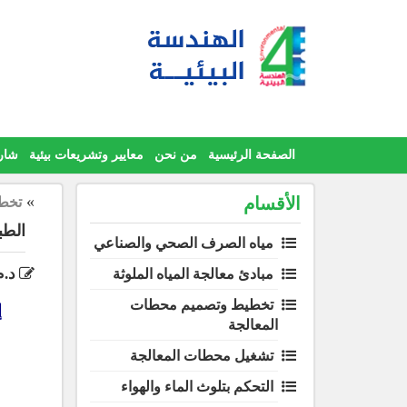
Ski
t
conten
الصفحة الرئيسية
من نحن
معايير وتشريعات بيئية
شار
»
الأقسام
تخط
الطب
مياه الصرف الصحي والصناعي
د.م
مبادئ معالجة المياه الملوثة
تخطيط وتصميم محطات
إ
المعالجة
تشغيل محطات المعالجة
التحكم بتلوث الماء والهواء