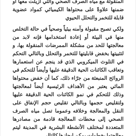
المنقولة مع مياه الصرف الصحي والتي أزيلت معها أو
ضمنها علاوةً على محتواها الكيميائي كمواد عضوية
قابلة للتخمر والتحلل الحيوي
ولكي تصبح مقبولة وآمنه بيئياً وصحياً في حالة التخلص
منها في البيئة أو إعادة استخدامها فإنه لابد من
معالجتها للحد من مشكلة الممرضات المنقولة بها، و
لتثبيتها بخفض قابليتها للتخمر والتحلل وبالتالي التحكم
في التلوث الميكروبي الذي قد ينجم عن استعمارها
وتعاقب الكائنات الحية الدقيقة عليها وأيضاً للتحكم في
الروائح المنبعثة من جرّاء ذلك، كما أن خفض محتواها
المائي يعتبر من الأهداف الرئيسية أيضاً لمعالجتها
وذلك للتحكم في نمو الكائنات الحية الدقيقة عليها
ولتقليص حجمها وبالتالي تقليص حجم الإنفاق على
النقل والمعالجة وخلافه وعموما تصل مياه الصرف
الصحي إلى محطات المعالجة قادمة من مصادرها
المتعددة لمختلف الأنشطة البشرية في المدينة ليتم
معالجتها بخطوات يمكن إيجازها كالتالي