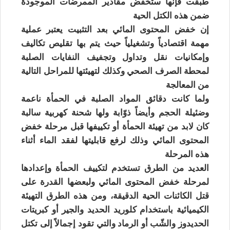
طبقت فإنها ستخفض مقادير الممرضات الموجودة
ضمن هذه الكتل الحية
إن خفض المحتوى المائي بعد التثبيت يعتبر عملية
مهمة اقتصادياً وتشغيلياً حيث يتم بها تقليص تكاليف
وإمكانيات نقل وتداول وتجفيف النفايات الصلبة
لمحطة الصرف الصحي وكذلك لتهيئتها للمراحل التالية
من المعالجة
ولما كانت دقائق المواد الصلبة في الحمأة ناعمة
وضئيلة الحجم وأيضاً ذوّابة ولها شحنة كهربية سالبة
كان لابد من تهيئة الحمأة أو تكييفها قبل مرحلة خفض
المحتوى المائي وذلك لرفع قابليتها لفقد الماء أثناء
هذه المرحلة
العديد من الطرق تستخدم لتكييف الحمأة وإعدادها
لمرحلة خفض المحتوى المائي ولبعضها القدرة على
قتل الكائنات الحية الدقيقة، ومن هذه الطرق التهيئة
الكيميائية باستخدام كلوريد الحديد والجير أو كبريتات
الحديدوز والشّب أو الرماد والتي تقود إجمالاً إلى تكتل