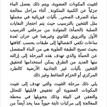
لتثبيت المكونات العضوية، ويتم ذلك بفصل الماء
جزئياً عن الكمية المتكونة_ أثناء مراحل معالجة
مياه الصرف الصحي_ بآليات فيزيائية في مجملها
مثل التثخين بالترسيب حيث يتم احتجاز النفايات
الصلبة (الحمأة) المتولدة من مرحلتي الترسيب
الأول والترويق الثانوي وغيرهما في خزان لعدة
ساعات تكفي لانفصالها إلى طبقات بحسب كثافتها
بحيث تصبح الطبقة العلوية هي من الماء المنفصل
عن الحمأة والذي تهدف هذه المرحلة إلى إزالته
منها العديد من الطرق يمكن استخدامها لتحقيق
التثخين بآليات غير الجاذبية الأرضية كالطرد
المركزي أو الحزام الضاغط وغير ذلك
يلي ذلك مرحلة التثبيت والتي تهدف إلى تثبيت
المكونات العضوية أي تخفيض قابليتها للتحلل
والتعفن في البيئة وذلك بتحويلها في محطة
المعالجة إلى مركبات ثابتة حيوياً مما يحد أيضاً من