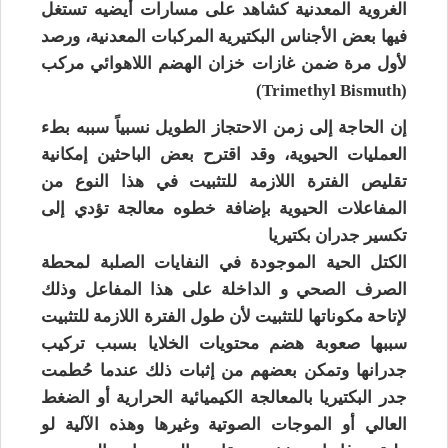
الغروية المعدنية كشاهد على مسارات أيضيه تستغل
فيها بعض الأجناس البكتيرية المركبات المعدنية، ورصد
لأول مرة ضمن غازات خزان الهضم اللاهوائي مركب
(Trimethyl Bismuth)
إن الحاجة إلى زمن الاحتجاز الطويل نسبياً سببه بطء
العمليات الحيوية، وقد اقترح بعض الباحثين إمكانية
تقليص الفترة اللازمة للتثبيت في هذا النوع من
المفاعلات الحيوية بإضافة خطوه معالجة تؤدي إلى
تكسير جدران بكتيريا
الكتل الحية الموجودة في النفايات الصلبة لمحطة
الصرف الصحي و الداخلة على هذا المفاعل وذلك
لإتاحة مكوناتها للتثبيت لأن طول الفترة اللازمة للتثبيت
سببها صعوبة هضم محتويات الخلايا بسبب تركيب
جدرانها وتمكن بعضهم من إثبات ذلك عندما حُطمت
جدر البكتيريا بالمعالجة الكيميائية الحرارية أو الضغط
العالي أو الموجات الصوتية وغيرها وهذه الآلية لو