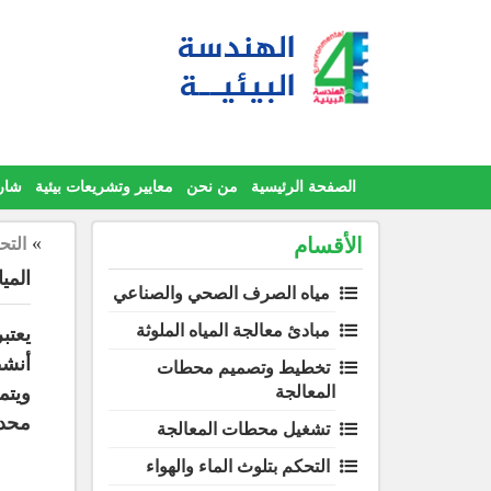
Ski
t
conten
الصفحة الرئيسية
من نحن
معايير وتشريعات بيئية
شار
»
الأقسام
التح
الميا
مياه الصرف الصحي والصناعي
مبادئ معالجة المياه الملوثة
يعتب
أنشط
تخطيط وتصميم محطات
ويتم
المعالجة
محدد
تشغيل محطات المعالجة
التحكم بتلوث الماء والهواء