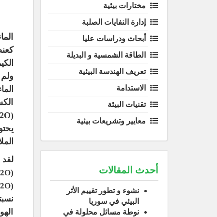
مختارات بيئية
إدارة النفايات الصلبة
الما
أبحاث ودراسات عليا
الطاقة الشمسية و البديلة
تعريف الهندسة البيئية
الاستدامة
الما
الكس
تقنيات البيئة
(H2O) السائدة حاليا،
معايير وتشريعات بيئية
المل
أحدث المقالات
نشوء و تطور تقييم الأثر
البيئي في سوريا
الهو
نوطة مسائل محلولة في