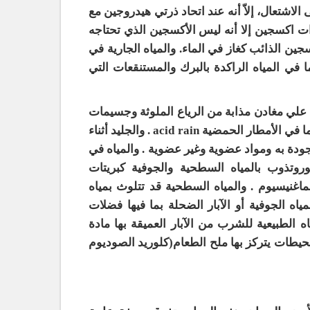
اشتعال، إلاّ أنه عند اتحاد ذرتي هيدروجين مع
ات اكسجين إلا أنه ليس الأكسجين الذي تحتاجه
سجين الذائب كغاز في الماء. والمياه الجارية في
 في المياه الراكدة بالبرك والمستنقعات التي
ي علي مغادن مذابة من الرياع الملوثة وجسيمات
من التراب وغازات مذابة كثاني أكسيد الكربون وثاني أكسيد الكبريت كما في الأمطار الحمضية acid rain . والجليد أثناء
جودة به ومواد عضوية وغير عضوية . والمياه في
روتذوب بالمياه السطحية والجوفية كبريتات
ماغنيسيوم . والمياه السطحية قد تتلوث بمياه
ياه الجوفية أو الآبار الضحلة بما فيها فضلات
اه الطبيعية للشرب من الآبار العميقة بها مادة
محيطات يتركز بها ملح الطعام(كلوريد الصوديوم