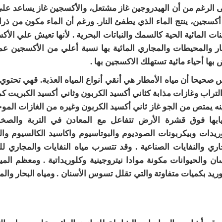
 الرغم من أن الهيدروجين غاز مشتعل، والأكسجين غاز يساعد على ال
أكسجين، ينتج الماء الذي يطفئ النار. ورغم أن الماء مكون من ذر
ئنات المائية الحية كالسمك والنباتات البحرية . لأنها تعيش علي الأك
هار والمحيطات والمجاري المائية بها نسبة أعلي من الأكسجين عما
 بها أحياء مائية تستهلك الاكسجين بها .
 صحيحا أن مياه الأمطار هي أنقي أنواع المياه العذبة. قهي تحتو
نه يمتص من الجو غاز ثاني أكسيد الكربون وغيره من الغازات المو
ابها فوق قشرة الأرض تتفاعل مع المعادن في التربة والصخو
ريدات وبيكربونات الصوديوم والبوتاسيوم واكاسيد الكالسيوم وال
اري والنفايات الصناعية . وقد تتسرب مياه النفايات والمجاري للم
سان والحيوانات مكونة موادا نيتروجينية وكلوريداتية . ومعظم المي
وريد بكميات متفاوتة والتي تقلل تسوس الأسنان . ومياه البحار وال