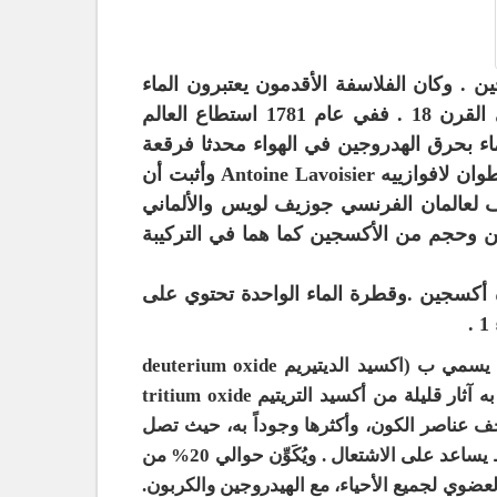
 . وكان الفلاسفة الأقدمون يعتبرون الماء
كعنصر اساسي لكل المواد السائلة وظل هذا الإعتقاد سائدا حتي القرن 18 . ففي عام 1781 استطاع العالم
 هنري كافنديش Henry Cavendish تخليق االماء بحرق الهدروجين في الهواء محدثا فرقعة
ولم يكن كنمه هذه التجربة معروفا حتي أتي الكيماوي الفرنسي أنطوان لافوازييه Antoine Lavoisier وأثبت أن
 لعالمان الفرنسي جوزيف لويس والألماني
ن وحجم من الأكسجين كما هما في التركيبة
ارة عن 2 ذرة هيدروجين وذرة أكسجين .وقطرة الماء الواحدة تحتوي على
.
لقد وجد بالماء نسبة متدنية جدا من الماء الثقيل heavy water أو ما يسمي ب (اكسيد الديتيريم deuterium oxide
(D2O) والديتريم هو هو نظير الهيدروجين الذي وزنه الجزييء 2 . كما به آثار قليلة من أكسيد التريتيم tritium oxide
نه الجزييء 3. فالهيدروجين، هو أخف عناصر الكون، وأكثرها وجوداً به، حيث تصل
نسبته إلى أكثر من 90%، وهو غاز قابل للاشتعال. و الأكسجين غاز نشط يساعد على الاشتعال . ويُكَوِّن حوالي 20% من
عضوي لجميع الأحياء، مع الهيدروجين والكربون.