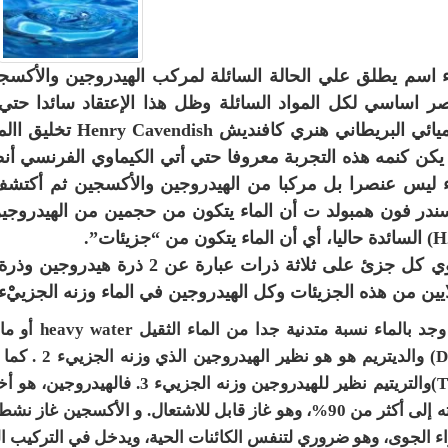
ء اسم يطلق علي الحالة السائلة لمركب الهيدروجين والأكسجين
الكيميائي البريطاني
ء ليس عنصرا بل مركبا من الهيدروجين والأكسجين ثم أكتشف
ندر فون همبولد ت أن الماء يتكون من حجمين من الهيدروجي
أي أن الماء يتكون من “جزيئات”.
يحتوي كل جزئ على ثلاثة ذرات عب
ايين من هذه الجزيئات وكل الهيدروجين في الماء وزنه الجزييْْء 1 
(T2O)والتريتيم نظير للهيدروجين وز
اء الجوى، وهو ضروري لتنفس الكائنات الحية، ويدخل في التركيب ال